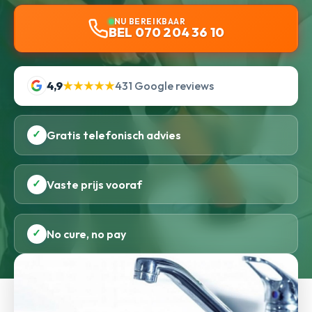
NU BEREIKBAAR
BEL 070 204 36 10
4,9
★★★★★
431 Google reviews
✓
Gratis telefonisch advies
✓
Vaste prijs vooraf
✓
No cure, no pay