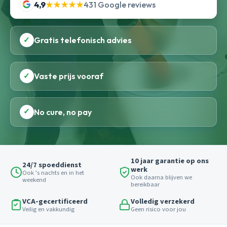
4,9
★★★★★
431 Google reviews
✓
Gratis telefonisch advies
✓
Vaste prijs vooraf
✓
No cure, no pay
10 jaar garantie op ons
24/7 spoeddienst
werk
Ook 's nachts en in het
Ook daarna blijven we
weekend
bereikbaar
VCA-gecertificeerd
Volledig verzekerd
Veilig en vakkundig
Geen risico voor jou