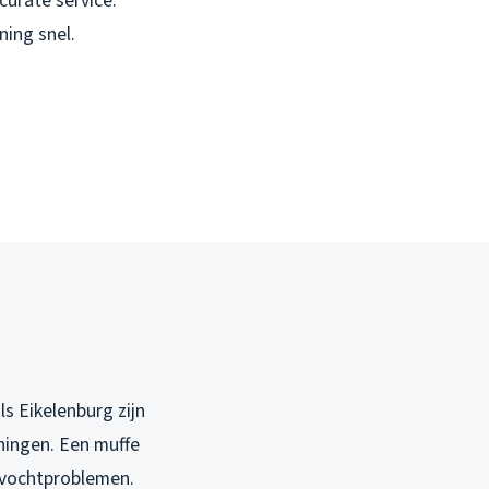
curate service.
ning snel.
s Eikelenburg zijn
ningen. Een muffe
n vochtproblemen.