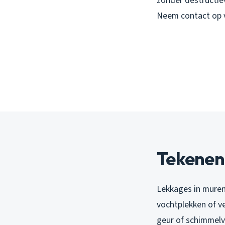
zonder destructie
Neem contact op 
Tekenen
Lekkages in muren 
vochtplekken of v
geur of schimmelv