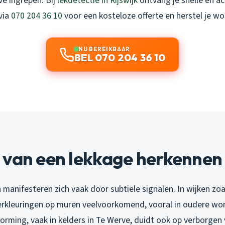
ve ingrepen. Bij
lekdetectie in Rijswijk
ontvang je snelle en ac
via
070 204 36 10
voor een kosteloze offerte en herstel je wo
NU BEREIKBAAR
BEL 070 204 36 10
 van een lekkage herkennen
manifesteren zich vaak door subtiele signalen. In wijken zoal
erkleuringen op muren veelvoorkomend, vooral in oudere wo
orming, vaak in kelders in Te Werve, duidt ook op verborge