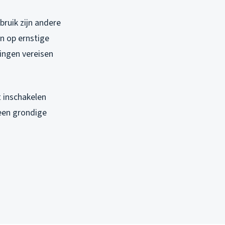
ruik zijn andere
n op ernstige
ingen vereisen
t inschakelen
een grondige