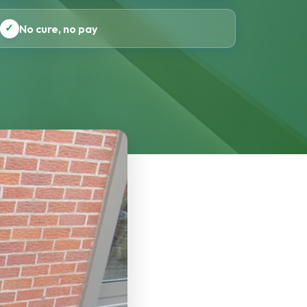
✓
No cure, no pay