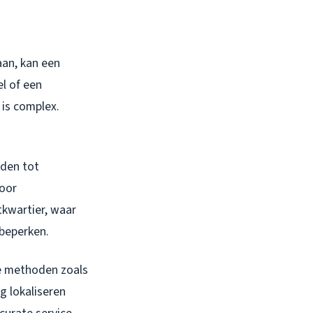
aan, kan een
l of een
 is complex.
iden tot
door
kwartier, waar
 beperken.
e methoden zoals
g lokaliseren