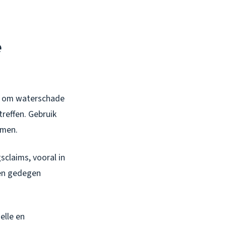
e
an om waterschade
treffen. Gebruik
rmen.
sclaims, vooral in
en gedegen
elle en