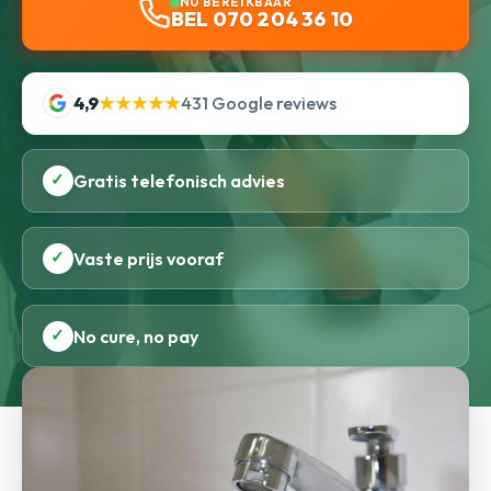
NU BEREIKBAAR
BEL 070 204 36 10
4,9
★★★★★
431 Google reviews
✓
Gratis telefonisch advies
✓
Vaste prijs vooraf
✓
No cure, no pay