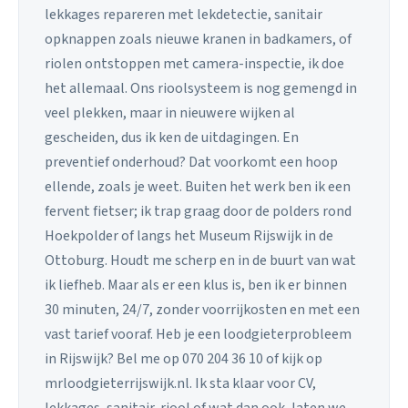
lekkages repareren met lekdetectie, sanitair
opknappen zoals nieuwe kranen in badkamers, of
riolen ontstoppen met camera-inspectie, ik doe
het allemaal. Ons rioolsysteem is nog gemengd in
veel plekken, maar in nieuwere wijken al
gescheiden, dus ik ken de uitdagingen. En
preventief onderhoud? Dat voorkomt een hoop
ellende, zoals je weet. Buiten het werk ben ik een
fervent fietser; ik trap graag door de polders rond
Hoekpolder of langs het Museum Rijswijk in de
Ottoburg. Houdt me scherp en in de buurt van wat
ik liefheb. Maar als er een klus is, ben ik er binnen
30 minuten, 24/7, zonder voorrijkosten en met een
vast tarief vooraf. Heb je een loodgieterprobleem
in Rijswijk? Bel me op 070 204 36 10 of kijk op
mrloodgieterrijswijk.nl. Ik sta klaar voor CV,
lekkages, sanitair, riool of wat dan ook, laten we