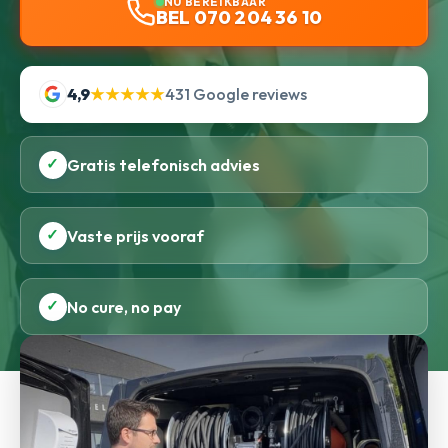
NU BEREIKBAAR
BEL 070 204 36 10
4,9
★★★★★
431 Google reviews
✓
Gratis telefonisch advies
✓
Vaste prijs vooraf
✓
No cure, no pay