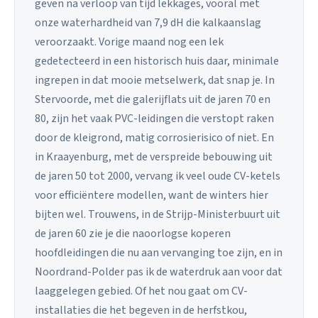
geven na verloop van tijd lekkages, vooral met
onze waterhardheid van 7,9 dH die kalkaanslag
veroorzaakt. Vorige maand nog een lek
gedetecteerd in een historisch huis daar, minimale
ingrepen in dat mooie metselwerk, dat snap je. In
Stervoorde, met die galerijflats uit de jaren 70 en
80, zijn het vaak PVC-leidingen die verstopt raken
door de kleigrond, matig corrosierisico of niet. En
in Kraayenburg, met de verspreide bebouwing uit
de jaren 50 tot 2000, vervang ik veel oude CV-ketels
voor efficiëntere modellen, want de winters hier
bijten wel. Trouwens, in de Strijp-Ministerbuurt uit
de jaren 60 zie je die naoorlogse koperen
hoofdleidingen die nu aan vervanging toe zijn, en in
Noordrand-Polder pas ik de waterdruk aan voor dat
laaggelegen gebied. Of het nou gaat om CV-
installaties die het begeven in de herfstkou,