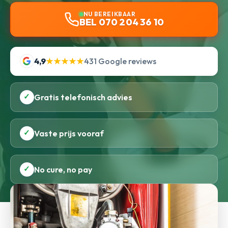
NU BEREIKBAAR
BEL 070 204 36 10
4,9
★★★★★
431 Google reviews
✓
Gratis telefonisch advies
✓
Vaste prijs vooraf
✓
No cure, no pay