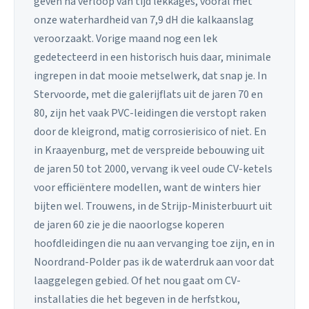
geven na verloop van tijd lekkages, vooral met
onze waterhardheid van 7,9 dH die kalkaanslag
veroorzaakt. Vorige maand nog een lek
gedetecteerd in een historisch huis daar, minimale
ingrepen in dat mooie metselwerk, dat snap je. In
Stervoorde, met die galerijflats uit de jaren 70 en
80, zijn het vaak PVC-leidingen die verstopt raken
door de kleigrond, matig corrosierisico of niet. En
in Kraayenburg, met de verspreide bebouwing uit
de jaren 50 tot 2000, vervang ik veel oude CV-ketels
voor efficiëntere modellen, want de winters hier
bijten wel. Trouwens, in de Strijp-Ministerbuurt uit
de jaren 60 zie je die naoorlogse koperen
hoofdleidingen die nu aan vervanging toe zijn, en in
Noordrand-Polder pas ik de waterdruk aan voor dat
laaggelegen gebied. Of het nou gaat om CV-
installaties die het begeven in de herfstkou,