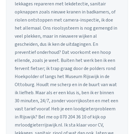
lekkages repareren met lekdetectie, sanitair
opknappen zoals nieuwe kranen in badkamers, of
riolen ontstoppen met camera-inspectie, ik doe
het allemaal. Ons rioolsysteem is nog gemengd in
veel plekken, maar in nieuwere wijken al
gescheiden, dus ik ken de uitdagingen. En
preventief onderhoud? Dat voorkomt een hoop
ellende, zoals je weet. Buiten het werk ben ik een
fervent fietser; ik trap graag door de polders rond
Hoekpolder of langs het Museum Rijswijk in de
Ottoburg. Houdt me scherp en in de buurt van wat
ik liefheb. Maar als er een klus is, ben ik er binnen
30 minuten, 24/7, zonder voorrijkosten en met een
vast tarief vooraf. Heb je een loodgieterprobleem
in Rijswijk? Bel me op 070 204 36 10 of kijk op
mrloodgieterrijswijk.nl. Ik sta klaar voor CV,
lekkages, sanitair, riool of wat dan ook, laten we