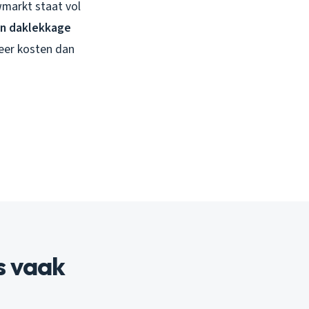
uwmarkt staat vol
en daklekkage
meer kosten dan
s vaak