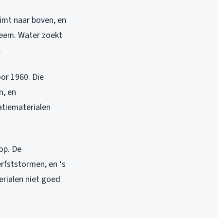
imt naar boven, en
bleem. Water zoekt
.
oor 1960. Die
n, en
atiematerialen
op. De
fststormen, en ‘s
erialen niet goed