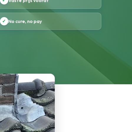
✓
Vaste prijs vooraf
✓
No cure, no pay