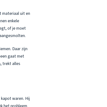
t materiaal uit en
nnen enkele
egt, of je moet
 aangesmolten.
lemen. Daar zijn
rheen gaat met
trekt alles
 kapot waren. Hij
eek het probleem