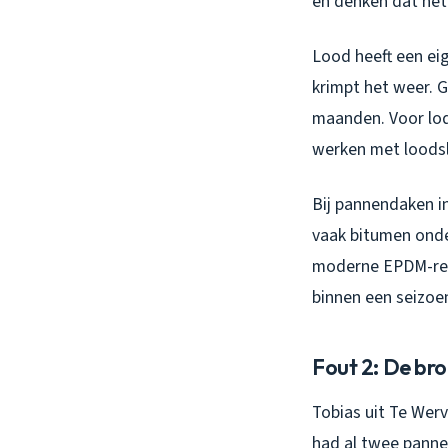
en denken dat he
Lood heeft een eig
krimpt het weer. 
maanden. Voor lod
werken met loods
Bij pannendaken in
vaak bitumen onde
moderne EPDM-repa
binnen een seizoe
Fout 2: De bro
Tobias uit Te Wer
had al twee panne