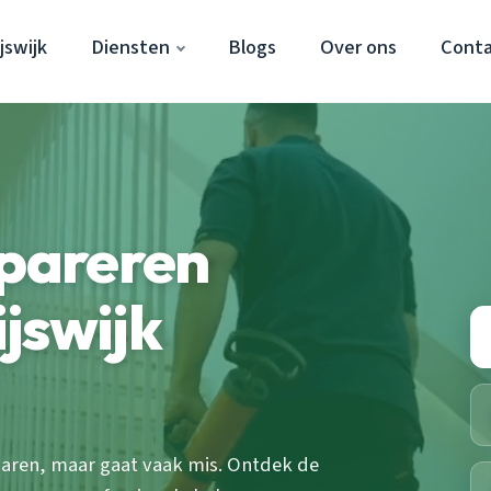
jswijk
Diensten
Blogs
Over ons
Cont
epareren
jswijk
sparen, maar gaat vaak mis. Ontdek de