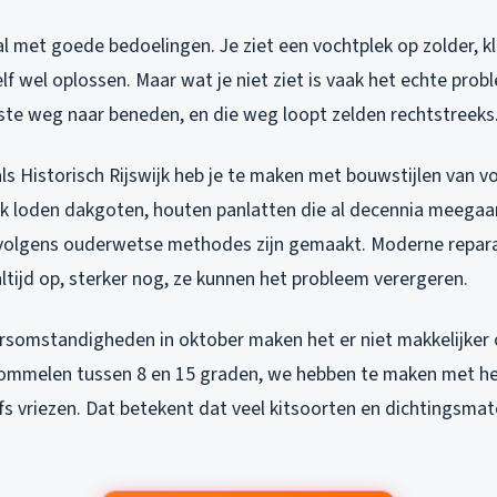
l met goede bedoelingen. Je ziet een vochtplek op zolder, kl
zelf wel oplossen. Maar wat je niet ziet is vaak het echte pro
kste weg naar beneden, en die weg loopt zelden rechtstreeks
ls Historisch Rijswijk heb je te maken met bouwstijlen van v
k loden dakgoten, houten panlatten die al decennia meegaa
 volgens ouderwetse methodes zijn gemaakt. Moderne repar
ltijd op, sterker nog, ze kunnen het probleem verergeren.
somstandigheden in oktober maken het er niet makkelijker 
mmelen tussen 8 en 15 graden, we hebben te maken met her
fs vriezen. Dat betekent dat veel kitsoorten en dichtingsmat