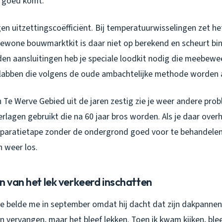
t goed komt.
en uitzettingscoëfficiënt. Bij temperatuurwisselingen zet he
Gewone bouwmarktkit is daar niet op berekend en scheurt bi
en aansluitingen heb je speciale loodkit nodig die meebewe
labben die volgens de oude ambachtelijke methode worden
 Te Werve Gebied uit de jaren zestig zie je weer andere prob
rlagen gebruikt die na 60 jaar bros worden. Als je daar ove
ratietape zonder de ondergrond goed voor te behandelen, 
n weer los.
n van het lek verkeerd inschatten
ve belde me in september omdat hij dacht dat zijn dakpannen
n vervangen, maar het bleef lekken. Toen ik kwam kijken, bl