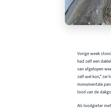
Vorige week stond 
had zelf een dakl
van afgelopen wee
zelf wel kon,” zei 
monumentale pand 
lood van de dakgo
Als loodgieter met