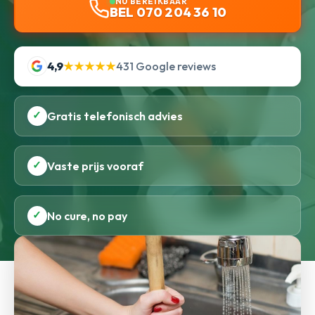
NU BEREIKBAAR
BEL 070 204 36 10
4,9
★★★★★
431 Google reviews
✓
Gratis telefonisch advies
✓
Vaste prijs vooraf
✓
No cure, no pay