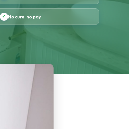
✓
No cure, no pay