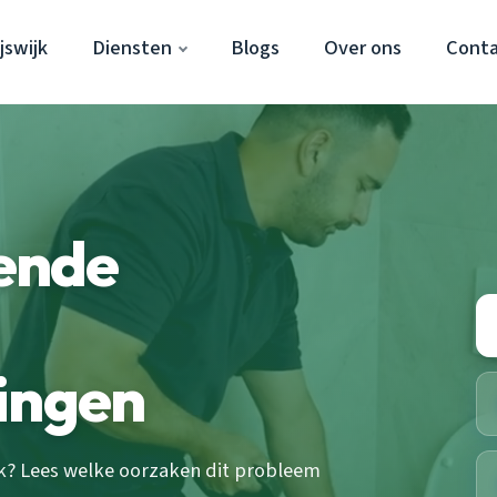
jswijk
Diensten
Blogs
Over ons
Cont
ende
ingen
jk? Lees welke oorzaken dit probleem