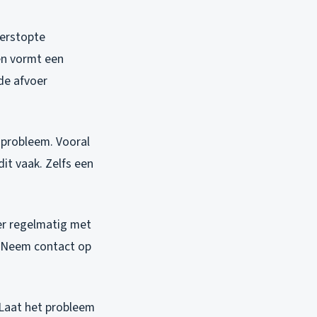
verstopte
 en vormt een
 de afvoer
 probleem. Vooral
it vaak. Zelfs een
oer regelmatig met
? Neem contact op
 Laat het probleem