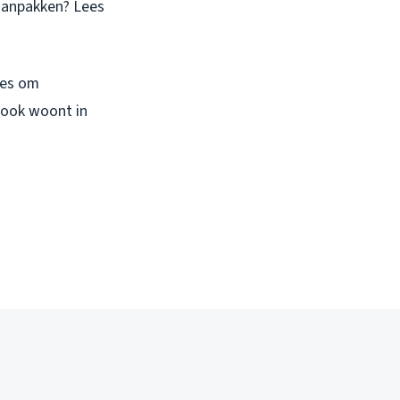
 aanpakken? Lees
ies om
e ook woont in