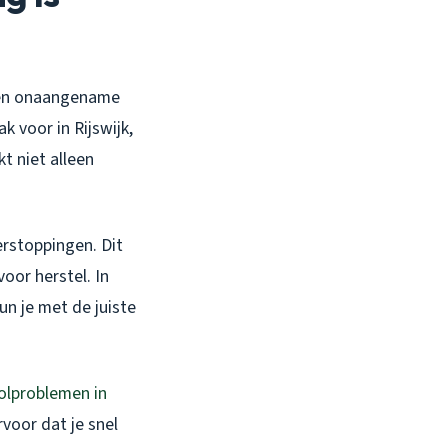
t een onaangename
k voor in Rijswijk,
t niet alleen
erstoppingen. Dit
oor herstel. In
un je met de juiste
olproblemen in
rvoor dat je snel