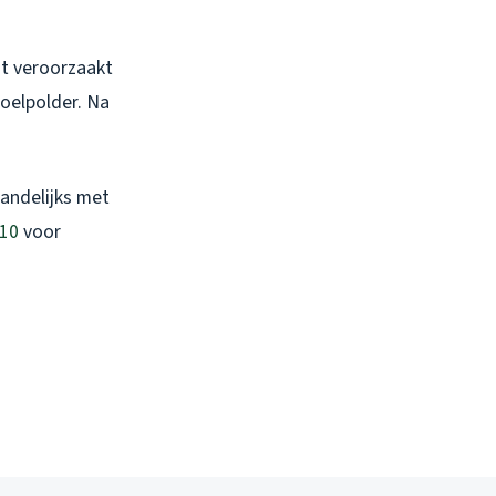
it veroorzaakt
oelpolder. Na
aandelijks met
 10
voor