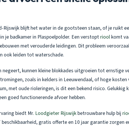
d-Rijswijk blijft het water in de gootsteen staan, of je ruik
 in je badkamer in Plaspoelpolder. Een verstopt
riool
komt vaa
gebouwen met verouderde leidingen. Dit probleem veroorzaak
 ook leiden tot waterschade.
m negeert, kunnen kleine blokkades uitgroeien tot ernstige v
stromingen, zoals in kelders in Leeuwendaal, of hoge kosten v
um, met oude rioleringen, is dit een bekend risico. Gelukkig k
een goed functionerende afvoer hebben.
rvaring biedt Mr.
Loodgieter Rijswijk
betrouwbare hulp bij
rio
 beschikbaarheid, gratis offerte en 10 jaar garantie zorgen e