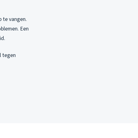
p te vangen.
roblemen. Een
id.
l tegen