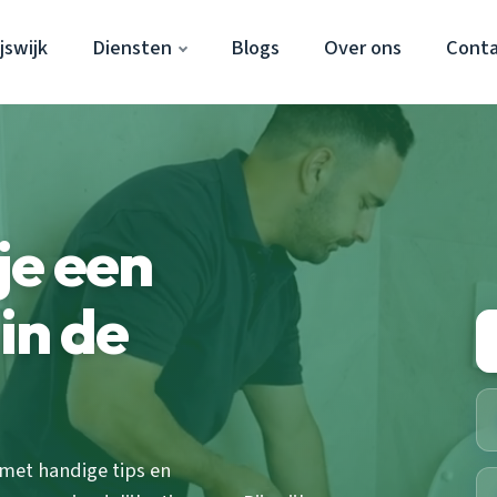
jswijk
Diensten
Blogs
Over ons
Cont
je een
 in de
met handige tips en