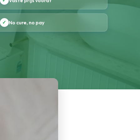
✓
Vaste prijs vooraf
✓
No cure, no pay