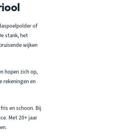
iool
Plaspoelpolder of
De stank, het
 bruisende wijken
n hopen zich op,
ge rekeningen en
fris en schoon. Bij
ce. Met 20+ jaar
en.