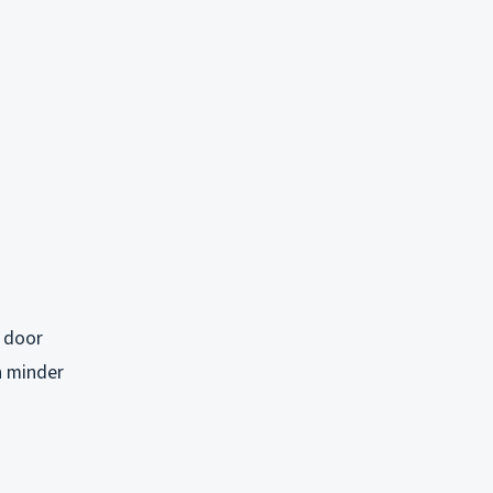
n door
n minder