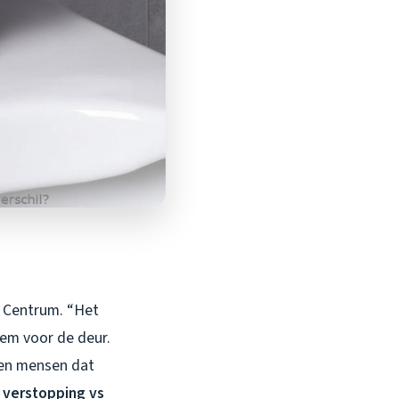
k Centrum. “Het
hem voor de deur.
nken mensen dat
n
verstopping vs