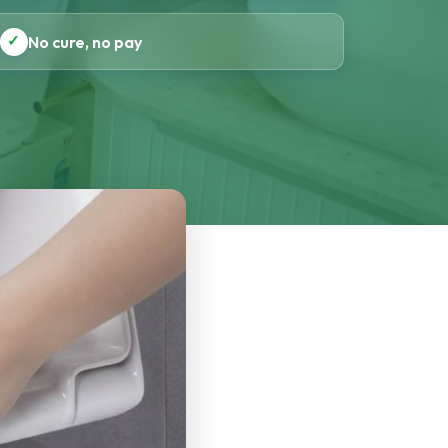
✓
No cure, no pay