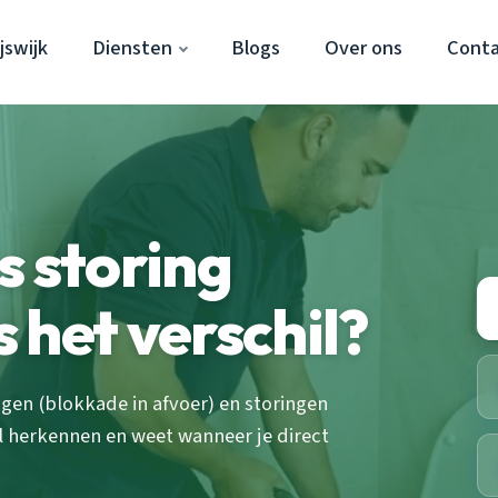
jswijk
Diensten
Blogs
Over ons
Cont
s storing
s het verschil?
gen (blokkade in afvoer) en storingen
l herkennen en weet wanneer je direct