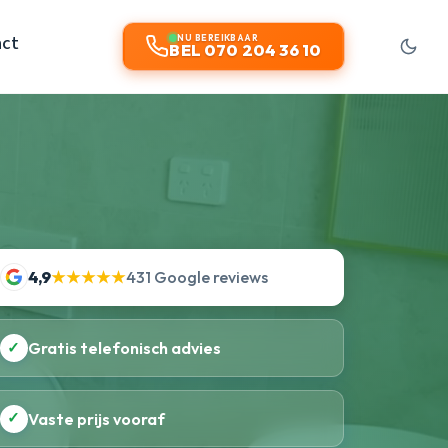
act
NU BEREIKBAAR
BEL 070 204 36 10
4,9
★★★★★
431 Google reviews
✓
Gratis telefonisch advies
✓
Vaste prijs vooraf