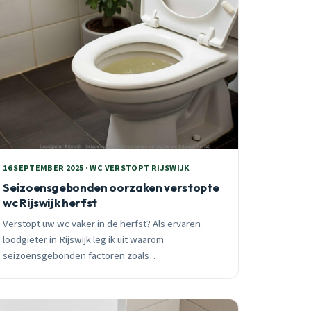
16 SEPTEMBER 2025 · WC VERSTOPT RIJSWIJK
Seizoensgebonden oorzaken verstopte
wc Rijswijk herfst
Verstopt uw wc vaker in de herfst? Als ervaren
loodgieter in Rijswijk leg ik uit waarom
seizoensgebonden factoren zoals
temperatuurdalingen, bladeren en verhoogd
gebruik leiden tot meer toiletproblemen. Ontdek
preventietips specifiek voor Rijswijkse wijken.