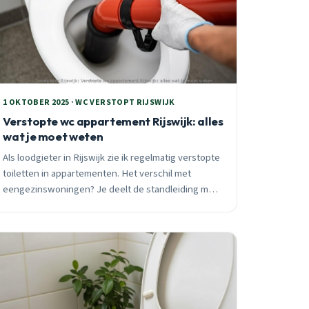
1 OKTOBER 2025 · WC VERSTOPT RIJSWIJK
Verstopte wc appartement Rijswijk: alles
wat je moet weten
Als loodgieter in Rijswijk zie ik regelmatig verstopte
toiletten in appartementen. Het verschil met
eengezinswoningen? Je deelt de standleiding met
buren, waardoor problemen complexer zijn en
sneller kunnen escaleren.