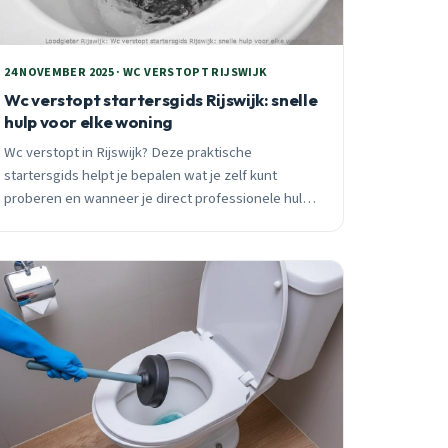
24 NOVEMBER 2025 · WC VERSTOPT RIJSWIJK
Wc verstopt startersgids Rijswijk: snelle
hulp voor elke woning
Wc verstopt in Rijswijk? Deze praktische
startersgids helpt je bepalen wat je zelf kunt
proberen en wanneer je direct professionele hulp
nodig hebt. Met wijkspecifieke tips voor Station
Kleurenbuurt en Te Werve Gebied.