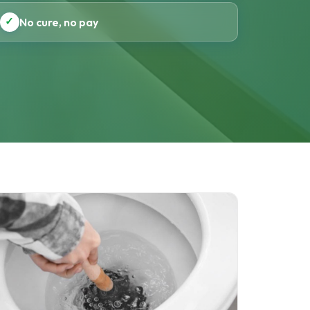
✓
No cure, no pay