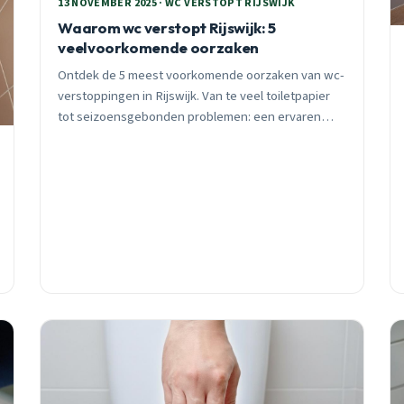
13 NOVEMBER 2025 · WC VERSTOPT RIJSWIJK
Waarom wc verstopt Rijswijk: 5
veelvoorkomende oorzaken
Ontdek de 5 meest voorkomende oorzaken van wc-
verstoppingen in Rijswijk. Van te veel toiletpapier
tot seizoensgebonden problemen: een ervaren
loodgieter deelt praktische preventietips en lokale
kennis.