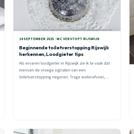
18 SEPTEMBER 2025 · WC VERSTOPT RIJSWIJK
Beginnende toiletverstopping Rijswijk
herkennen, Loodgieter tips
Als ervaren loodgieter in Rijswijk zie ik te vaak dat
mensen de vroege signalen van een
toiletverstopping negeren. Trage waterafvoer,
borrelende geluiden en wisselend waterpeil zijn
alarmsignalen die je serieus moet nemen.