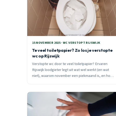
15 NOVEMBER 2025 · WC VERSTOPT RIJSWIJK
Te veel toiletpapier? Zo los je verstopte
wc op Rijswijk
Verstopte wc door te veel toiletpapier? Ervaren
Rijswijk loodgieter legt uit wat wel werkt (en wat
niet), waarom november een piekmaand is, en hoe
je verstoppingen voorkomt. 24/7 spoedhulp
beschikbaar.