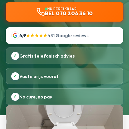
NU BEREIKBAAR
BEL 070 204 36 10
4,9
★★★★★
431 Google reviews
✓
Gratis telefonisch advies
✓
Vaste prijs vooraf
✓
No cure, no pay